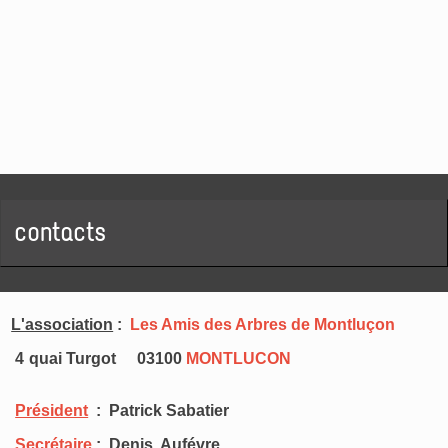
contacts
L'association
:
Les Amis des Arbres de Montluçon
4 quai Turgot 03100
MONTLUCON
Président
: Patrick Sabatier
Secrétaire
: Denis Aufévre